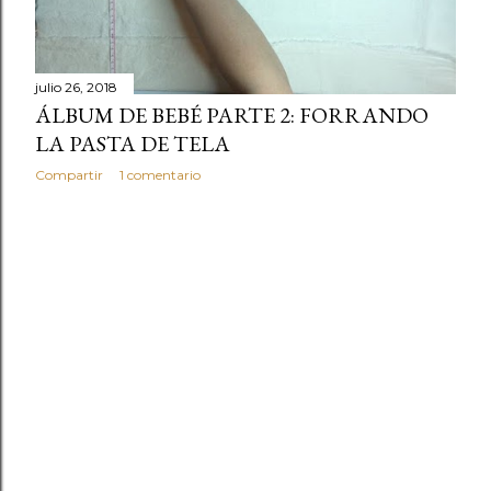
d
a
s
julio 26, 2018
ÁLBUM DE BEBÉ PARTE 2: FORRANDO
LA PASTA DE TELA
Compartir
1 comentario