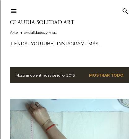
Ir al contenido principal
CLAUDIA SOLEDAD ART
Arte, manualidades y mas
TIENDA
YOUTUBE
INSTAGRAM
MÁS…
Mostrando entradas de julio, 2018
MOSTRAR TODO
E
n
t
r
a